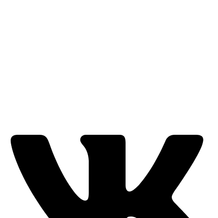
Тел/факс
: 8 (812) 607 67 68 / +7 911 923 28 46
e-mail: info@credit-mp.com
Генеральный директор
: Иванов Евгений Владимирович
Моб. тел:
8 (921)427 30 03 e-mail:
e.ivanov@credit-mp.com
Главный бухгалтер
: Бухгалтер Елена
Моб. тел:
8 (931)102 52 91 e-mail:
eschakka@megaconsult.ru